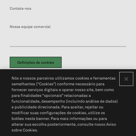
Contate-nos
Nossa equipe comercial
Definições de cookies
Disclaimers Legais
Termos de Uso
Aviso de Cookies
Nós e nossos parceiros utilizamos cookies e ferramentas
Política de Privacidade
Portal de privacidade do cliente (em inglês)
semelhantes (“Cookies”) conforme necessário para
Não Venda Minhas Informações Pessoais
© 2026 S&P Global
fornecer serviços digitais e operar nosso site, bem como
para finalidades “opcionais” relacionadas a
funcionalidade, desempenho (incluindo análise de dados)
e publicidade direcionada. Para aceitar, rejeitar ou
modificar suas configurações de cookies, utilize os
botões neste banner. Para mais informações ou para
alterar sua escolha posteriormente, consulte nosso Aviso
sobre Cookies.