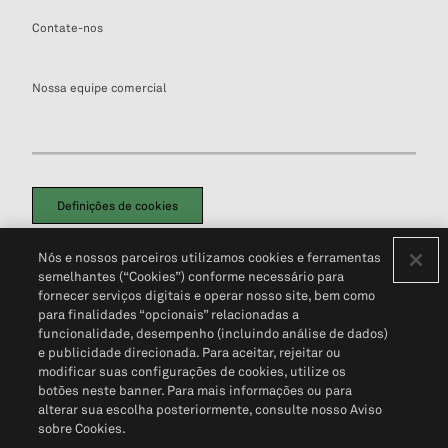
Contate-nos
Nossa equipe comercial
Definições de cookies
Disclaimers Legais
Termos de Uso
Aviso de Cookies
Nós e nossos parceiros utilizamos cookies e ferramentas
Política de Privacidade
Portal de privacidade do cliente (em inglês)
semelhantes (“Cookies”) conforme necessário para
Não Venda Minhas Informações Pessoais
© 2026 S&P Global
fornecer serviços digitais e operar nosso site, bem como
para finalidades “opcionais” relacionadas a
funcionalidade, desempenho (incluindo análise de dados)
e publicidade direcionada. Para aceitar, rejeitar ou
modificar suas configurações de cookies, utilize os
botões neste banner. Para mais informações ou para
alterar sua escolha posteriormente, consulte nosso Aviso
sobre Cookies.