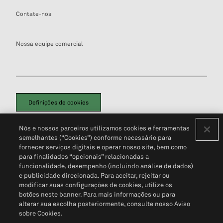
Contate-nos
Nossa equipe comercial
Definições de cookies
Disclaimers Legais
Termos de Uso
Aviso de Cookies
Nós e nossos parceiros utilizamos cookies e ferramentas
Política de Privacidade
Portal de privacidade do cliente (em inglês)
semelhantes (“Cookies”) conforme necessário para
Não Venda Minhas Informações Pessoais
© 2026 S&P Global
fornecer serviços digitais e operar nosso site, bem como
para finalidades “opcionais” relacionadas a
funcionalidade, desempenho (incluindo análise de dados)
e publicidade direcionada. Para aceitar, rejeitar ou
modificar suas configurações de cookies, utilize os
botões neste banner. Para mais informações ou para
alterar sua escolha posteriormente, consulte nosso Aviso
sobre Cookies.