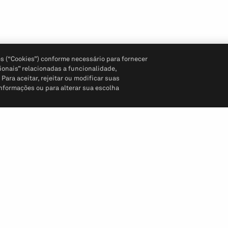
s (“Cookies”) conforme necessário para fornecer
ionais” relacionadas a funcionalidade,
ara aceitar, rejeitar ou modificar suas
informações ou para alterar sua escolha
Siga-nos