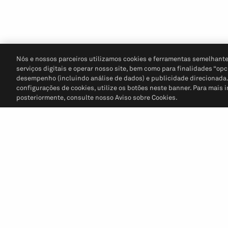
Nós e nossos parceiros utilizamos cookies e ferramentas semelhante
serviços digitais e operar nosso site, bem como para finalidades “opc
desempenho (incluindo análise de dados) e publicidade direcionada. P
configurações de cookies, utilize os botões neste banner. Para mais 
posteriormente, consulte nosso Aviso sobre Cookies.