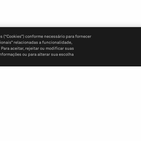
s (“Cookies”) conforme necessário para fornecer
ionais” relacionadas a funcionalidade,
ara aceitar, rejeitar ou modificar suas
informações ou para alterar sua escolha
Siga-nos