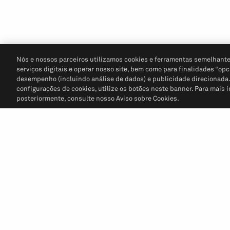
Nós e nossos parceiros utilizamos cookies e ferramentas semelhante
serviços digitais e operar nosso site, bem como para finalidades “opc
desempenho (incluindo análise de dados) e publicidade direcionada. P
configurações de cookies, utilize os botões neste banner. Para mais 
posteriormente, consulte nosso Aviso sobre Cookies.