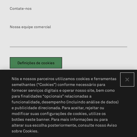
Contate-nos
Nossa equipe comercial
Definições de cookies
Disclaimers Legais
Termos de Uso
Aviso de Cookies
Nós e nossos parceiros utilizamos cookies e ferramentas
Política de Privacidade
Portal de privacidade do cliente (em inglês)
semelhantes (“Cookies”) conforme necessário para
Não Venda Minhas Informações Pessoais
© 2026 S&P Global
fornecer serviços digitais e operar nosso site, bem como
para finalidades “opcionais” relacionadas a
funcionalidade, desempenho (incluindo análise de dados)
e publicidade direcionada. Para aceitar, rejeitar ou
modificar suas configurações de cookies, utilize os
botões neste banner. Para mais informações ou para
alterar sua escolha posteriormente, consulte nosso Aviso
sobre Cookies.