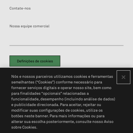
Contate-nos
Nossa equipe comercial
Definições de cookies
Disclaimers Legais
Termos de Uso
Aviso de Cookies
Nós e nossos parceiros utilizamos cookies e ferramentas
Política de Privacidade
Portal de privacidade do cliente (em inglês)
semelhantes (“Cookies”) conforme necessário para
Não Venda Minhas Informações Pessoais
© 2026 S&P Global
fornecer serviços digitais e operar nosso site, bem como
para finalidades “opcionais” relacionadas a
funcionalidade, desempenho (incluindo análise de dados)
e publicidade direcionada. Para aceitar, rejeitar ou
modificar suas configurações de cookies, utilize os
botões neste banner. Para mais informações ou para
alterar sua escolha posteriormente, consulte nosso Aviso
sobre Cookies.