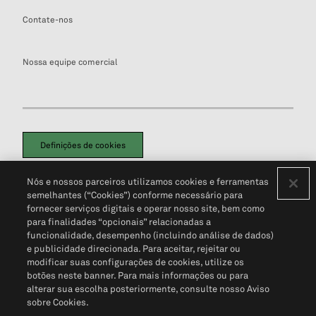
Contate-nos
Nossa equipe comercial
Definições de cookies
Disclaimers Legais
Termos de Uso
Aviso de Cookies
Nós e nossos parceiros utilizamos cookies e ferramentas
Política de Privacidade
Portal de privacidade do cliente (em inglês)
semelhantes (“Cookies”) conforme necessário para
Não Venda Minhas Informações Pessoais
© 2026 S&P Global
fornecer serviços digitais e operar nosso site, bem como
para finalidades “opcionais” relacionadas a
funcionalidade, desempenho (incluindo análise de dados)
e publicidade direcionada. Para aceitar, rejeitar ou
modificar suas configurações de cookies, utilize os
botões neste banner. Para mais informações ou para
alterar sua escolha posteriormente, consulte nosso Aviso
sobre Cookies.