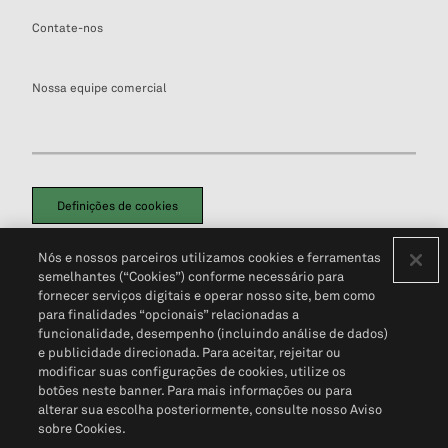
Contate-nos
Nossa equipe comercial
Definições de cookies
Disclaimers Legais
Termos de Uso
Aviso de Cookies
Nós e nossos parceiros utilizamos cookies e ferramentas
Política de Privacidade
Portal de privacidade do cliente (em inglês)
semelhantes (“Cookies”) conforme necessário para
Não Venda Minhas Informações Pessoais
© 2026 S&P Global
fornecer serviços digitais e operar nosso site, bem como
para finalidades “opcionais” relacionadas a
funcionalidade, desempenho (incluindo análise de dados)
e publicidade direcionada. Para aceitar, rejeitar ou
modificar suas configurações de cookies, utilize os
botões neste banner. Para mais informações ou para
alterar sua escolha posteriormente, consulte nosso Aviso
sobre Cookies.