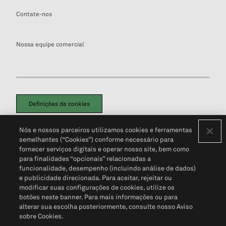
Contate-nos
Nossa equipe comercial
Definições de cookies
Disclaimers Legais
Termos de Uso
Aviso de Cookies
Nós e nossos parceiros utilizamos cookies e ferramentas
Política de Privacidade
Portal de privacidade do cliente (em inglês)
semelhantes (“Cookies”) conforme necessário para
Não Venda Minhas Informações Pessoais
© 2026 S&P Global
fornecer serviços digitais e operar nosso site, bem como
para finalidades “opcionais” relacionadas a
funcionalidade, desempenho (incluindo análise de dados)
e publicidade direcionada. Para aceitar, rejeitar ou
modificar suas configurações de cookies, utilize os
botões neste banner. Para mais informações ou para
alterar sua escolha posteriormente, consulte nosso Aviso
sobre Cookies.