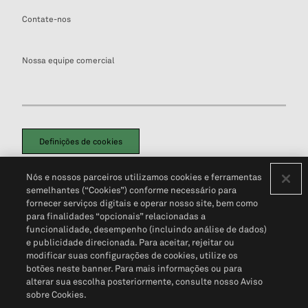
Contate-nos
Nossa equipe comercial
Definições de cookies
Disclaimers Legais
Termos de Uso
Aviso de Cookies
Nós e nossos parceiros utilizamos cookies e ferramentas
Política de Privacidade
Portal de privacidade do cliente (em inglês)
semelhantes (“Cookies”) conforme necessário para
Não Venda Minhas Informações Pessoais
© 2026 S&P Global
fornecer serviços digitais e operar nosso site, bem como
para finalidades “opcionais” relacionadas a
funcionalidade, desempenho (incluindo análise de dados)
e publicidade direcionada. Para aceitar, rejeitar ou
modificar suas configurações de cookies, utilize os
botões neste banner. Para mais informações ou para
alterar sua escolha posteriormente, consulte nosso Aviso
sobre Cookies.