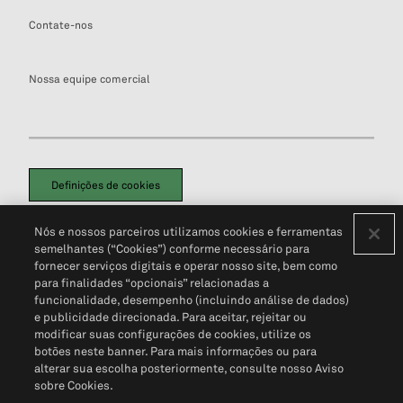
Contate-nos
Nossa equipe comercial
Definições de cookies
Disclaimers Legais
Termos de Uso
Aviso de Cookies
Nós e nossos parceiros utilizamos cookies e ferramentas
Política de Privacidade
Portal de privacidade do cliente (em inglês)
semelhantes (“Cookies”) conforme necessário para
Não Venda Minhas Informações Pessoais
© 2026 S&P Global
fornecer serviços digitais e operar nosso site, bem como
para finalidades “opcionais” relacionadas a
funcionalidade, desempenho (incluindo análise de dados)
e publicidade direcionada. Para aceitar, rejeitar ou
modificar suas configurações de cookies, utilize os
botões neste banner. Para mais informações ou para
alterar sua escolha posteriormente, consulte nosso Aviso
sobre Cookies.