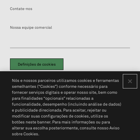
Contate-nos
Nossa equipe comercial
Definições de cookies
Disclaimers Legais
Termos de Uso
Aviso de Cookies
Nós e nossos parceiros utilizamos cookies e ferramentas
Política de Privacidade
Portal de privacidade do cliente (em inglês)
semelhantes (“Cookies”) conforme necessário para
Não Venda Minhas Informações Pessoais
© 2026 S&P Global
fornecer serviços digitais e operar nosso site, bem como
para finalidades “opcionais” relacionadas a
funcionalidade, desempenho (incluindo análise de dados)
e publicidade direcionada. Para aceitar, rejeitar ou
modificar suas configurações de cookies, utilize os
botões neste banner. Para mais informações ou para
alterar sua escolha posteriormente, consulte nosso Aviso
sobre Cookies.