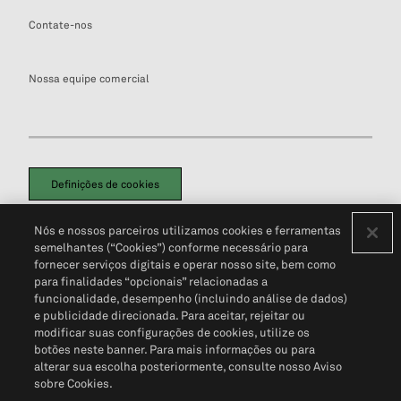
Contate-nos
Nossa equipe comercial
Definições de cookies
Disclaimers Legais
Termos de Uso
Aviso de Cookies
Nós e nossos parceiros utilizamos cookies e ferramentas
Política de Privacidade
Portal de privacidade do cliente (em inglês)
semelhantes (“Cookies”) conforme necessário para
Não Venda Minhas Informações Pessoais
© 2026 S&P Global
fornecer serviços digitais e operar nosso site, bem como
para finalidades “opcionais” relacionadas a
funcionalidade, desempenho (incluindo análise de dados)
e publicidade direcionada. Para aceitar, rejeitar ou
modificar suas configurações de cookies, utilize os
botões neste banner. Para mais informações ou para
alterar sua escolha posteriormente, consulte nosso Aviso
sobre Cookies.