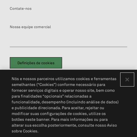
Contate-nos
Nossa equipe comercial
Definições de cookies
Disclaimers Legais
Termos de Uso
Aviso de Cookies
Nós e nossos parceiros utilizamos cookies e ferramentas
Política de Privacidade
Portal de privacidade do cliente (em inglês)
semelhantes (“Cookies”) conforme necessário para
Não Venda Minhas Informações Pessoais
© 2026 S&P Global
fornecer serviços digitais e operar nosso site, bem como
para finalidades “opcionais” relacionadas a
funcionalidade, desempenho (incluindo análise de dados)
e publicidade direcionada. Para aceitar, rejeitar ou
modificar suas configurações de cookies, utilize os
botões neste banner. Para mais informações ou para
alterar sua escolha posteriormente, consulte nosso Aviso
sobre Cookies.