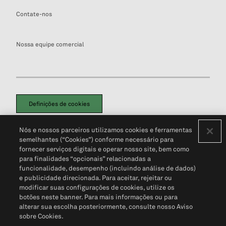
Contate-nos
Nossa equipe comercial
Definições de cookies
Disclaimers Legais
Termos de Uso
Aviso de Cookies
Nós e nossos parceiros utilizamos cookies e ferramentas
Política de Privacidade
Portal de privacidade do cliente (em inglês)
semelhantes (“Cookies”) conforme necessário para
Não Venda Minhas Informações Pessoais
© 2026 S&P Global
fornecer serviços digitais e operar nosso site, bem como
para finalidades “opcionais” relacionadas a
funcionalidade, desempenho (incluindo análise de dados)
e publicidade direcionada. Para aceitar, rejeitar ou
modificar suas configurações de cookies, utilize os
botões neste banner. Para mais informações ou para
alterar sua escolha posteriormente, consulte nosso Aviso
sobre Cookies.