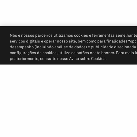
Nós e nossos parceiros utilizamos cookies e ferramentas semelhante
serviços digitais e operar nosso site, bem como para finalidades “opc
desempenho (incluindo análise de dados) e publicidade direcionada. P
configurações de cookies, utilize os botões neste banner. Para mais 
posteriormente, consulte nosso Aviso sobre Cookies.