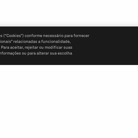
s (“Cookies”) conforme necessário para fornecer
ionais” relacionadas a funcionalidade,
ara aceitar, rejeitar ou modificar suas
informações ou para alterar sua escolha
Siga-nos