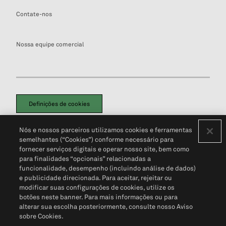
Contate-nos
Nossa equipe comercial
Definições de cookies
Disclaimers Legais
Termos de Uso
Aviso de Cookies
Nós e nossos parceiros utilizamos cookies e ferramentas
Política de Privacidade
Portal de privacidade do cliente (em inglês)
semelhantes (“Cookies”) conforme necessário para
Não Venda Minhas Informações Pessoais
© 2026 S&P Global
fornecer serviços digitais e operar nosso site, bem como
para finalidades “opcionais” relacionadas a
funcionalidade, desempenho (incluindo análise de dados)
e publicidade direcionada. Para aceitar, rejeitar ou
modificar suas configurações de cookies, utilize os
botões neste banner. Para mais informações ou para
alterar sua escolha posteriormente, consulte nosso Aviso
sobre Cookies.