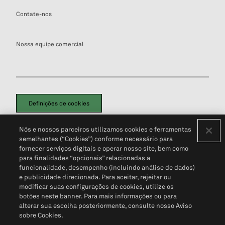
Contate-nos
Nossa equipe comercial
Definições de cookies
Disclaimers Legais
Termos de Uso
Aviso de Cookies
Nós e nossos parceiros utilizamos cookies e ferramentas
Política de Privacidade
Portal de privacidade do cliente (em inglês)
semelhantes (“Cookies”) conforme necessário para
Não Venda Minhas Informações Pessoais
© 2026 S&P Global
fornecer serviços digitais e operar nosso site, bem como
para finalidades “opcionais” relacionadas a
funcionalidade, desempenho (incluindo análise de dados)
e publicidade direcionada. Para aceitar, rejeitar ou
modificar suas configurações de cookies, utilize os
botões neste banner. Para mais informações ou para
alterar sua escolha posteriormente, consulte nosso Aviso
sobre Cookies.