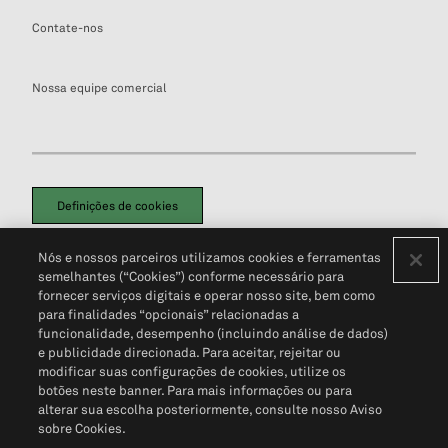
Contate-nos
Nossa equipe comercial
Definições de cookies
Disclaimers Legais
Termos de Uso
Aviso de Cookies
Nós e nossos parceiros utilizamos cookies e ferramentas
Política de Privacidade
Portal de privacidade do cliente (em inglês)
semelhantes (“Cookies”) conforme necessário para
Não Venda Minhas Informações Pessoais
© 2026 S&P Global
fornecer serviços digitais e operar nosso site, bem como
para finalidades “opcionais” relacionadas a
funcionalidade, desempenho (incluindo análise de dados)
e publicidade direcionada. Para aceitar, rejeitar ou
modificar suas configurações de cookies, utilize os
botões neste banner. Para mais informações ou para
alterar sua escolha posteriormente, consulte nosso Aviso
sobre Cookies.