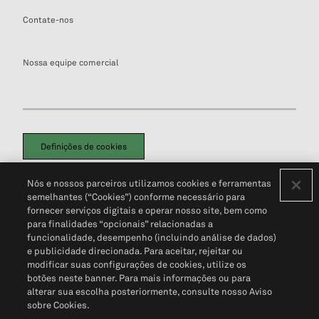
Contate-nos
Nossa equipe comercial
Definições de cookies
Disclaimers Legais
Termos de Uso
Aviso de Cookies
Nós e nossos parceiros utilizamos cookies e ferramentas
Política de Privacidade
Portal de privacidade do cliente (em inglês)
semelhantes (“Cookies”) conforme necessário para
Não Venda Minhas Informações Pessoais
© 2026 S&P Global
fornecer serviços digitais e operar nosso site, bem como
para finalidades “opcionais” relacionadas a
funcionalidade, desempenho (incluindo análise de dados)
e publicidade direcionada. Para aceitar, rejeitar ou
modificar suas configurações de cookies, utilize os
botões neste banner. Para mais informações ou para
alterar sua escolha posteriormente, consulte nosso Aviso
sobre Cookies.