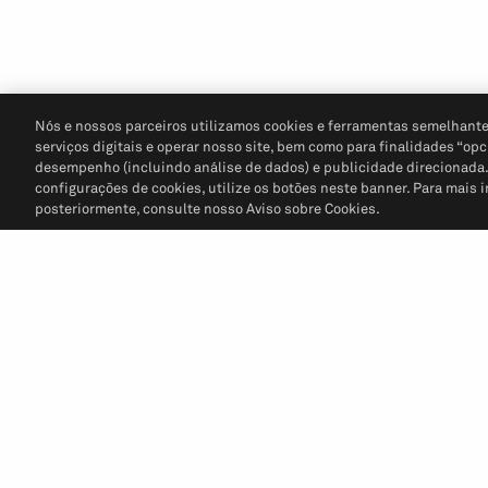
Nós e nossos parceiros utilizamos cookies e ferramentas semelhante
serviços digitais e operar nosso site, bem como para finalidades “opc
desempenho (incluindo análise de dados) e publicidade direcionada. P
configurações de cookies, utilize os botões neste banner. Para mais 
posteriormente, consulte nosso Aviso sobre Cookies.