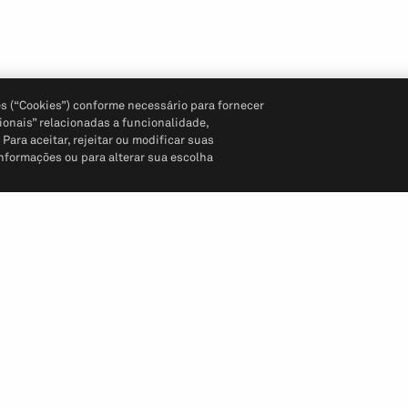
s (“Cookies”) conforme necessário para fornecer
ionais” relacionadas a funcionalidade,
ara aceitar, rejeitar ou modificar suas
informações ou para alterar sua escolha
Siga-nos