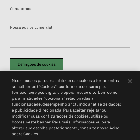
Contate-nos
Nossa equipe comercial
Definições de cookies
Disclaimers Legais
Termos de Uso
Aviso de Cookies
Nós e nossos parceiros utilizamos cookies e ferramentas
Política de Privacidade
Portal de privacidade do cliente (em inglês)
semelhantes (“Cookies”) conforme necessário para
Não Venda Minhas Informações Pessoais
© 2026 S&P Global
fornecer serviços digitais e operar nosso site, bem como
para finalidades “opcionais” relacionadas a
funcionalidade, desempenho (incluindo análise de dados)
e publicidade direcionada. Para aceitar, rejeitar ou
modificar suas configurações de cookies, utilize os
botões neste banner. Para mais informações ou para
alterar sua escolha posteriormente, consulte nosso Aviso
sobre Cookies.