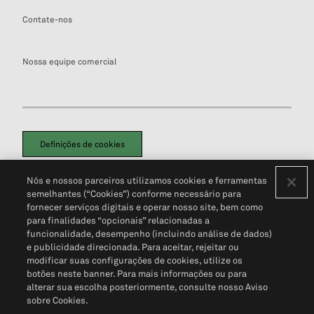
Contate-nos
Nossa equipe comercial
Definições de cookies
Disclaimers Legais
Termos de Uso
Aviso de Cookies
Nós e nossos parceiros utilizamos cookies e ferramentas
Política de Privacidade
Portal de privacidade do cliente (em inglês)
semelhantes (“Cookies”) conforme necessário para
Não Venda Minhas Informações Pessoais
© 2026 S&P Global
fornecer serviços digitais e operar nosso site, bem como
para finalidades “opcionais” relacionadas a
funcionalidade, desempenho (incluindo análise de dados)
e publicidade direcionada. Para aceitar, rejeitar ou
modificar suas configurações de cookies, utilize os
botões neste banner. Para mais informações ou para
alterar sua escolha posteriormente, consulte nosso Aviso
sobre Cookies.