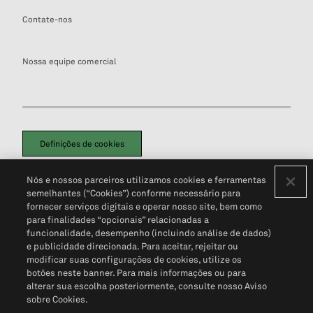
Contate-nos
Nossa equipe comercial
Definições de cookies
Disclaimers Legais
Termos de Uso
Aviso de Cookies
Nós e nossos parceiros utilizamos cookies e ferramentas
Política de Privacidade
Portal de privacidade do cliente (em inglês)
semelhantes (“Cookies”) conforme necessário para
Não Venda Minhas Informações Pessoais
© 2026 S&P Global
fornecer serviços digitais e operar nosso site, bem como
para finalidades “opcionais” relacionadas a
funcionalidade, desempenho (incluindo análise de dados)
e publicidade direcionada. Para aceitar, rejeitar ou
modificar suas configurações de cookies, utilize os
botões neste banner. Para mais informações ou para
alterar sua escolha posteriormente, consulte nosso Aviso
sobre Cookies.