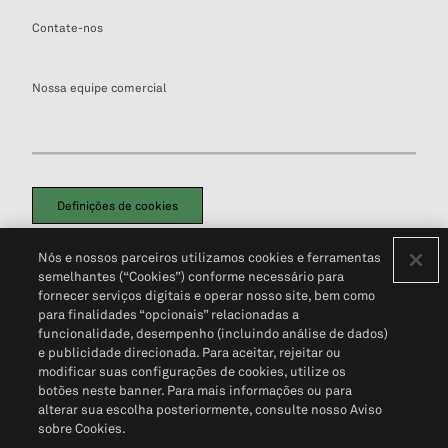
Contate-nos
Nossa equipe comercial
Definições de cookies
Disclaimers Legais
Termos de Uso
Aviso de Cookies
Nós e nossos parceiros utilizamos cookies e ferramentas
Política de Privacidade
Portal de privacidade do cliente (em inglês)
semelhantes (“Cookies”) conforme necessário para
Não Venda Minhas Informações Pessoais
© 2026 S&P Global
fornecer serviços digitais e operar nosso site, bem como
para finalidades “opcionais” relacionadas a
funcionalidade, desempenho (incluindo análise de dados)
e publicidade direcionada. Para aceitar, rejeitar ou
modificar suas configurações de cookies, utilize os
botões neste banner. Para mais informações ou para
alterar sua escolha posteriormente, consulte nosso Aviso
sobre Cookies.