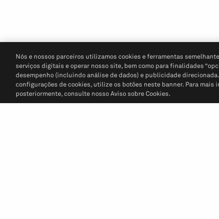
Nós e nossos parceiros utilizamos cookies e ferramentas semelhante
serviços digitais e operar nosso site, bem como para finalidades “opc
desempenho (incluindo análise de dados) e publicidade direcionada. P
configurações de cookies, utilize os botões neste banner. Para mais 
posteriormente, consulte nosso Aviso sobre Cookies.