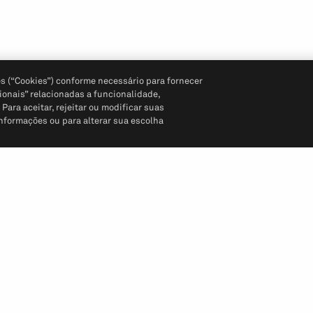
s (“Cookies”) conforme necessário para fornecer
ionais” relacionadas a funcionalidade,
ara aceitar, rejeitar ou modificar suas
informações ou para alterar sua escolha
Siga-nos