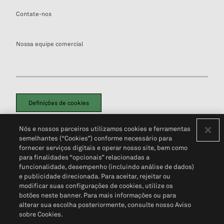
Contate-nos
Nossa equipe comercial
Definições de cookies
Disclaimers Legais
Termos de Uso
Aviso de Cookies
Nós e nossos parceiros utilizamos cookies e ferramentas
Política de Privacidade
Portal de privacidade do cliente (em inglês)
semelhantes (“Cookies”) conforme necessário para
Não Venda Minhas Informações Pessoais
© 2026 S&P Global
fornecer serviços digitais e operar nosso site, bem como
para finalidades “opcionais” relacionadas a
funcionalidade, desempenho (incluindo análise de dados)
e publicidade direcionada. Para aceitar, rejeitar ou
modificar suas configurações de cookies, utilize os
botões neste banner. Para mais informações ou para
alterar sua escolha posteriormente, consulte nosso Aviso
sobre Cookies.