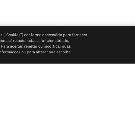
s (“Cookies”) conforme necessário para fornecer
ionais” relacionadas a funcionalidade,
ara aceitar, rejeitar ou modificar suas
informações ou para alterar sua escolha
Siga-nos