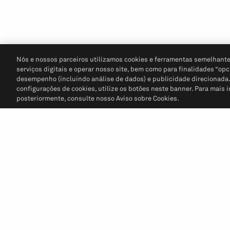
Nós e nossos parceiros utilizamos cookies e ferramentas semelhante
serviços digitais e operar nosso site, bem como para finalidades “opc
desempenho (incluindo análise de dados) e publicidade direcionada. P
configurações de cookies, utilize os botões neste banner. Para mais 
posteriormente, consulte nosso Aviso sobre Cookies.