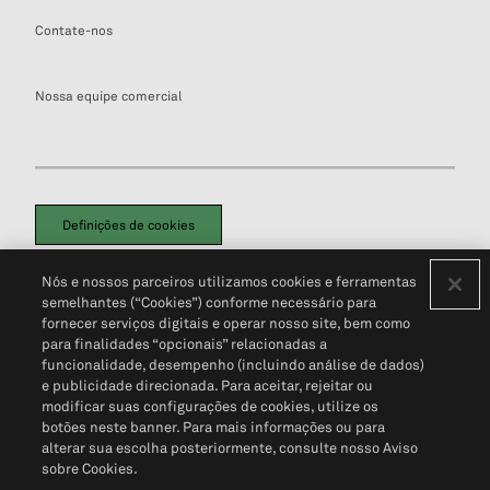
Contate-nos
Nossa equipe comercial
Definições de cookies
Disclaimers Legais
Termos de Uso
Aviso de Cookies
Nós e nossos parceiros utilizamos cookies e ferramentas
Política de Privacidade
Portal de privacidade do cliente (em inglês)
semelhantes (“Cookies”) conforme necessário para
Não Venda Minhas Informações Pessoais
© 2026 S&P Global
fornecer serviços digitais e operar nosso site, bem como
para finalidades “opcionais” relacionadas a
funcionalidade, desempenho (incluindo análise de dados)
e publicidade direcionada. Para aceitar, rejeitar ou
modificar suas configurações de cookies, utilize os
botões neste banner. Para mais informações ou para
alterar sua escolha posteriormente, consulte nosso Aviso
sobre Cookies.