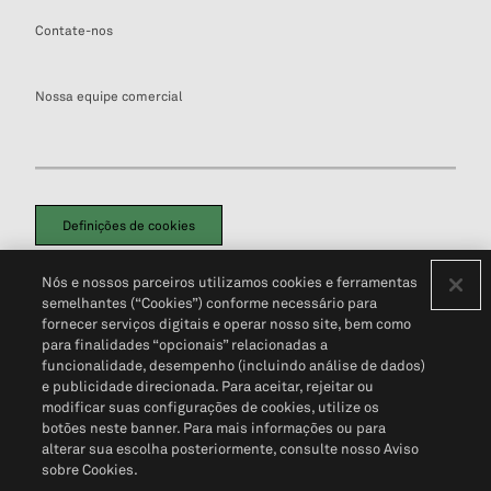
Contate-nos
Nossa equipe comercial
Definições de cookies
Disclaimers Legais
Termos de Uso
Aviso de Cookies
Nós e nossos parceiros utilizamos cookies e ferramentas
Política de Privacidade
Portal de privacidade do cliente (em inglês)
semelhantes (“Cookies”) conforme necessário para
Não Venda Minhas Informações Pessoais
© 2026 S&P Global
fornecer serviços digitais e operar nosso site, bem como
para finalidades “opcionais” relacionadas a
funcionalidade, desempenho (incluindo análise de dados)
e publicidade direcionada. Para aceitar, rejeitar ou
modificar suas configurações de cookies, utilize os
botões neste banner. Para mais informações ou para
alterar sua escolha posteriormente, consulte nosso Aviso
sobre Cookies.