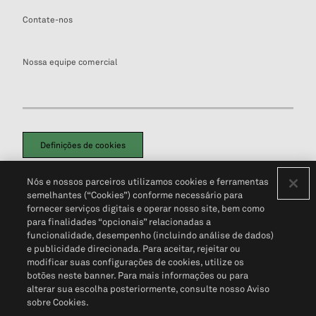
Contate-nos
Nossa equipe comercial
Definições de cookies
Disclaimers Legais
Termos de Uso
Aviso de Cookies
Nós e nossos parceiros utilizamos cookies e ferramentas
Política de Privacidade
Portal de privacidade do cliente (em inglês)
semelhantes (“Cookies”) conforme necessário para
Não Venda Minhas Informações Pessoais
© 2026 S&P Global
fornecer serviços digitais e operar nosso site, bem como
para finalidades “opcionais” relacionadas a
funcionalidade, desempenho (incluindo análise de dados)
e publicidade direcionada. Para aceitar, rejeitar ou
modificar suas configurações de cookies, utilize os
botões neste banner. Para mais informações ou para
alterar sua escolha posteriormente, consulte nosso Aviso
sobre Cookies.