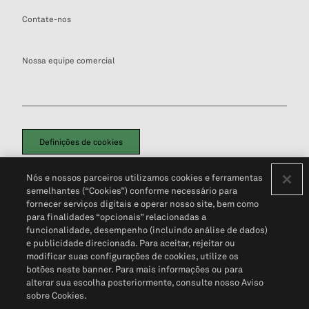
Contate-nos
Nossa equipe comercial
Definições de cookies
Disclaimers Legais
Termos de Uso
Aviso de Cookies
Nós e nossos parceiros utilizamos cookies e ferramentas
Política de Privacidade
Portal de privacidade do cliente (em inglês)
semelhantes (“Cookies”) conforme necessário para
Não Venda Minhas Informações Pessoais
© 2026 S&P Global
fornecer serviços digitais e operar nosso site, bem como
para finalidades “opcionais” relacionadas a
funcionalidade, desempenho (incluindo análise de dados)
e publicidade direcionada. Para aceitar, rejeitar ou
modificar suas configurações de cookies, utilize os
botões neste banner. Para mais informações ou para
alterar sua escolha posteriormente, consulte nosso Aviso
sobre Cookies.