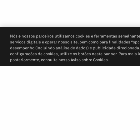
Nós e nossos parceiros utilizamos cookies e ferramentas semelhante
serviços digitais e operar nosso site, bem como para finalidades “opc
desempenho (incluindo análise de dados) e publicidade direcionada. P
configurações de cookies, utilize os botões neste banner. Para mais 
posteriormente, consulte nosso Aviso sobre Cookies.