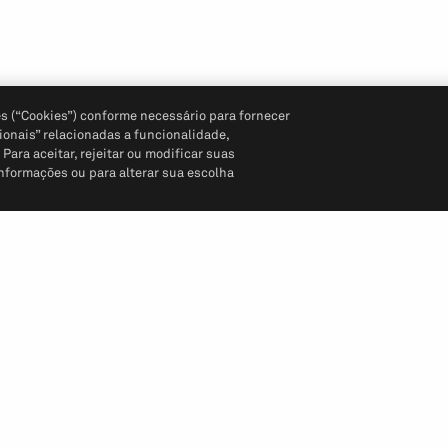
s (“Cookies”) conforme necessário para fornecer
ionais” relacionadas a funcionalidade,
ara aceitar, rejeitar ou modificar suas
informações ou para alterar sua escolha
Siga-nos