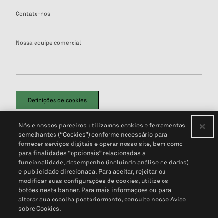
Contate-nos
Nossa equipe comercial
Definições de cookies
Disclaimers Legais
Termos de Uso
Aviso de Cookies
Nós e nossos parceiros utilizamos cookies e ferramentas
Política de Privacidade
Portal de privacidade do cliente (em inglês)
semelhantes (“Cookies”) conforme necessário para
Não Venda Minhas Informações Pessoais
© 2026 S&P Global
fornecer serviços digitais e operar nosso site, bem como
para finalidades “opcionais” relacionadas a
funcionalidade, desempenho (incluindo análise de dados)
e publicidade direcionada. Para aceitar, rejeitar ou
modificar suas configurações de cookies, utilize os
botões neste banner. Para mais informações ou para
alterar sua escolha posteriormente, consulte nosso Aviso
sobre Cookies.