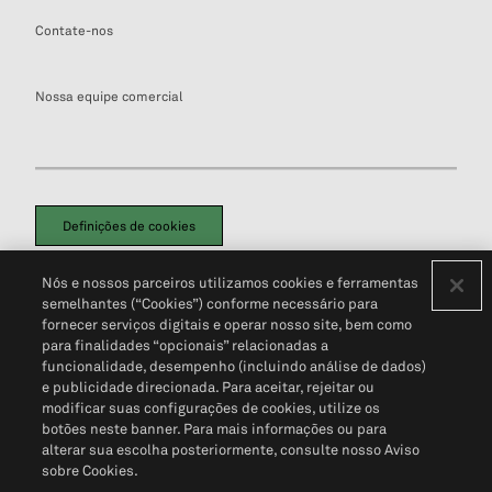
Contate-nos
Nossa equipe comercial
Definições de cookies
Disclaimers Legais
Termos de Uso
Aviso de Cookies
Nós e nossos parceiros utilizamos cookies e ferramentas
Política de Privacidade
Portal de privacidade do cliente (em inglês)
semelhantes (“Cookies”) conforme necessário para
Não Venda Minhas Informações Pessoais
© 2026 S&P Global
fornecer serviços digitais e operar nosso site, bem como
para finalidades “opcionais” relacionadas a
funcionalidade, desempenho (incluindo análise de dados)
e publicidade direcionada. Para aceitar, rejeitar ou
modificar suas configurações de cookies, utilize os
botões neste banner. Para mais informações ou para
alterar sua escolha posteriormente, consulte nosso Aviso
sobre Cookies.