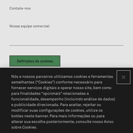
Contate-nos
Nossa equipe comercial
Definições de cookies
Disclaimers Legais
Termos de Uso
Aviso de Cookies
Nós e nossos parceiros utilizamos cookies e ferramentas
Política de Privacidade
Portal de privacidade do cliente (em inglês)
semelhantes (“Cookies”) conforme necessário para
Não Venda Minhas Informações Pessoais
© 2026 S&P Global
fornecer serviços digitais e operar nosso site, bem como
para finalidades “opcionais” relacionadas a
funcionalidade, desempenho (incluindo análise de dados)
e publicidade direcionada. Para aceitar, rejeitar ou
modificar suas configurações de cookies, utilize os
botões neste banner. Para mais informações ou para
alterar sua escolha posteriormente, consulte nosso Aviso
sobre Cookies.