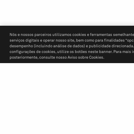
Nós e nossos parceiros utilizamos cookies e ferramentas semelhante
serviços digitais e operar nosso site, bem como para finalidades “opc
desempenho (incluindo análise de dados) e publicidade direcionada. P
configurações de cookies, utilize os botões neste banner. Para mais 
posteriormente, consulte nosso Aviso sobre Cookies.