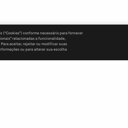
s (“Cookies”) conforme necessário para fornecer
ionais” relacionadas a funcionalidade,
ara aceitar, rejeitar ou modificar suas
informações ou para alterar sua escolha
Siga-nos