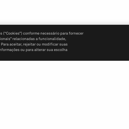
s (“Cookies”) conforme necessário para fornecer
ionais” relacionadas a funcionalidade,
ara aceitar, rejeitar ou modificar suas
informações ou para alterar sua escolha
Siga-nos