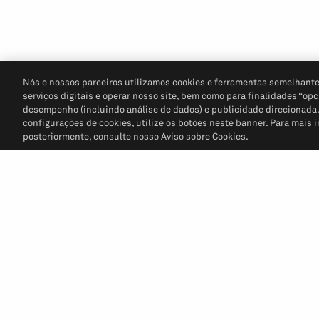
Nós e nossos parceiros utilizamos cookies e ferramentas semelhante
serviços digitais e operar nosso site, bem como para finalidades “opc
desempenho (incluindo análise de dados) e publicidade direcionada. P
configurações de cookies, utilize os botões neste banner. Para mais 
posteriormente, consulte nosso Aviso sobre Cookies.