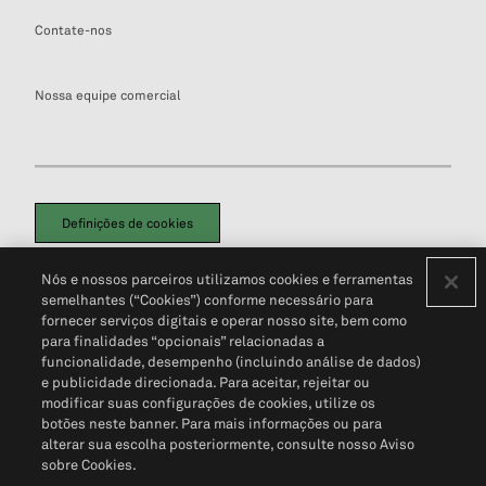
Contate-nos
Nossa equipe comercial
Definições de cookies
Disclaimers Legais
Termos de Uso
Aviso de Cookies
Nós e nossos parceiros utilizamos cookies e ferramentas
Política de Privacidade
Portal de privacidade do cliente (em inglês)
semelhantes (“Cookies”) conforme necessário para
Não Venda Minhas Informações Pessoais
© 2026 S&P Global
fornecer serviços digitais e operar nosso site, bem como
para finalidades “opcionais” relacionadas a
funcionalidade, desempenho (incluindo análise de dados)
e publicidade direcionada. Para aceitar, rejeitar ou
modificar suas configurações de cookies, utilize os
botões neste banner. Para mais informações ou para
alterar sua escolha posteriormente, consulte nosso Aviso
sobre Cookies.