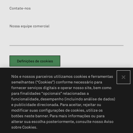
Contate-nos
Nossa equipe comercial
Definições de cookies
Disclaimers Legais
Termos de Uso
Aviso de Cookies
Nós e nossos parceiros utilizamos cookies e ferramentas
Política de Privacidade
Portal de privacidade do cliente (em inglês)
semelhantes (“Cookies”) conforme necessário para
Não Venda Minhas Informações Pessoais
© 2026 S&P Global
fornecer serviços digitais e operar nosso site, bem como
para finalidades “opcionais” relacionadas a
funcionalidade, desempenho (incluindo análise de dados)
e publicidade direcionada. Para aceitar, rejeitar ou
modificar suas configurações de cookies, utilize os
botões neste banner. Para mais informações ou para
alterar sua escolha posteriormente, consulte nosso Aviso
sobre Cookies.