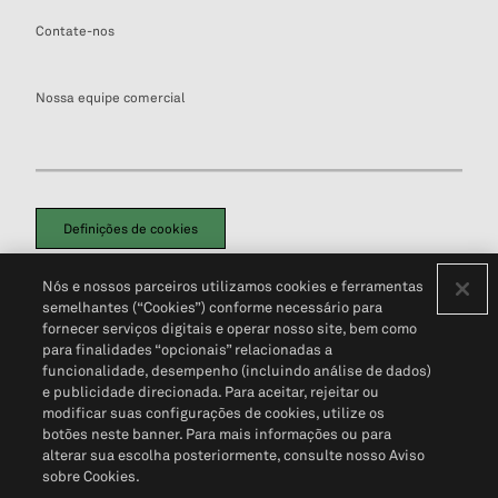
Contate-nos
Nossa equipe comercial
Definições de cookies
Disclaimers Legais
Termos de Uso
Aviso de Cookies
Nós e nossos parceiros utilizamos cookies e ferramentas
Política de Privacidade
Portal de privacidade do cliente (em inglês)
semelhantes (“Cookies”) conforme necessário para
Não Venda Minhas Informações Pessoais
© 2026 S&P Global
fornecer serviços digitais e operar nosso site, bem como
para finalidades “opcionais” relacionadas a
funcionalidade, desempenho (incluindo análise de dados)
e publicidade direcionada. Para aceitar, rejeitar ou
modificar suas configurações de cookies, utilize os
botões neste banner. Para mais informações ou para
alterar sua escolha posteriormente, consulte nosso Aviso
sobre Cookies.