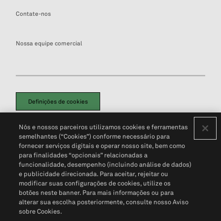
Contate-nos
Nossa equipe comercial
Definições de cookies
Disclaimers Legais
Termos de Uso
Aviso de Cookies
Nós e nossos parceiros utilizamos cookies e ferramentas
Política de Privacidade
Portal de privacidade do cliente (em inglês)
semelhantes (“Cookies”) conforme necessário para
Não Venda Minhas Informações Pessoais
© 2026 S&P Global
fornecer serviços digitais e operar nosso site, bem como
para finalidades “opcionais” relacionadas a
funcionalidade, desempenho (incluindo análise de dados)
e publicidade direcionada. Para aceitar, rejeitar ou
modificar suas configurações de cookies, utilize os
botões neste banner. Para mais informações ou para
alterar sua escolha posteriormente, consulte nosso Aviso
sobre Cookies.