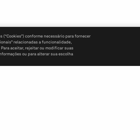
s (“Cookies”) conforme necessário para fornecer
ionais” relacionadas a funcionalidade,
ara aceitar, rejeitar ou modificar suas
informações ou para alterar sua escolha
Siga-nos