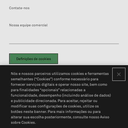
Contate-nos
Nossa equipe comercial
Definições de cookies
Disclaimers Legais
Termos de Uso
Aviso de Cookies
Nós e nossos parceiros utilizamos cookies e ferramentas
Política de Privacidade
Portal de privacidade do cliente (em inglês)
semelhantes (“Cookies”) conforme necessário para
Não Venda Minhas Informações Pessoais
© 2026 S&P Global
fornecer serviços digitais e operar nosso site, bem como
para finalidades “opcionais” relacionadas a
funcionalidade, desempenho (incluindo análise de dados)
e publicidade direcionada. Para aceitar, rejeitar ou
modificar suas configurações de cookies, utilize os
botões neste banner. Para mais informações ou para
alterar sua escolha posteriormente, consulte nosso Aviso
sobre Cookies.