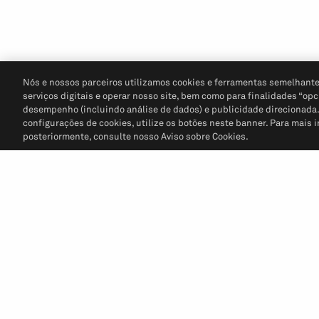
Nós e nossos parceiros utilizamos cookies e ferramentas semelhante
serviços digitais e operar nosso site, bem como para finalidades “opc
desempenho (incluindo análise de dados) e publicidade direcionada. P
configurações de cookies, utilize os botões neste banner. Para mais 
posteriormente, consulte nosso Aviso sobre Cookies.