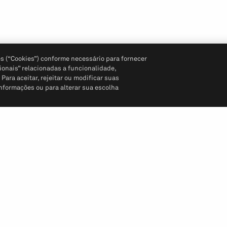
s (“Cookies”) conforme necessário para fornecer
ionais” relacionadas a funcionalidade,
ara aceitar, rejeitar ou modificar suas
informações ou para alterar sua escolha
Siga-nos