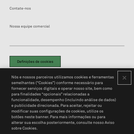
Contate-nos
Nossa equipe comercial
Definições de cookies
Disclaimers Legais
Termos de Uso
Aviso de Cookies
Nós e nossos parceiros utilizamos cookies e ferramentas
Política de Privacidade
Portal de privacidade do cliente (em inglês)
semelhantes (“Cookies”) conforme necessário para
Não Venda Minhas Informações Pessoais
© 2026 S&P Global
fornecer serviços digitais e operar nosso site, bem como
para finalidades “opcionais” relacionadas a
funcionalidade, desempenho (incluindo análise de dados)
e publicidade direcionada. Para aceitar, rejeitar ou
modificar suas configurações de cookies, utilize os
botões neste banner. Para mais informações ou para
alterar sua escolha posteriormente, consulte nosso Aviso
sobre Cookies.