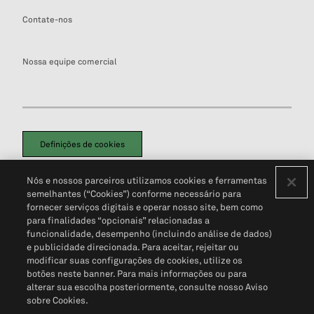
Contate-nos
Nossa equipe comercial
Definições de cookies
Disclaimers Legais
Termos de Uso
Aviso de Cookies
Nós e nossos parceiros utilizamos cookies e ferramentas
Política de Privacidade
Portal de privacidade do cliente (em inglês)
semelhantes (“Cookies”) conforme necessário para
Não Venda Minhas Informações Pessoais
© 2026 S&P Global
fornecer serviços digitais e operar nosso site, bem como
para finalidades “opcionais” relacionadas a
funcionalidade, desempenho (incluindo análise de dados)
e publicidade direcionada. Para aceitar, rejeitar ou
modificar suas configurações de cookies, utilize os
botões neste banner. Para mais informações ou para
alterar sua escolha posteriormente, consulte nosso Aviso
sobre Cookies.