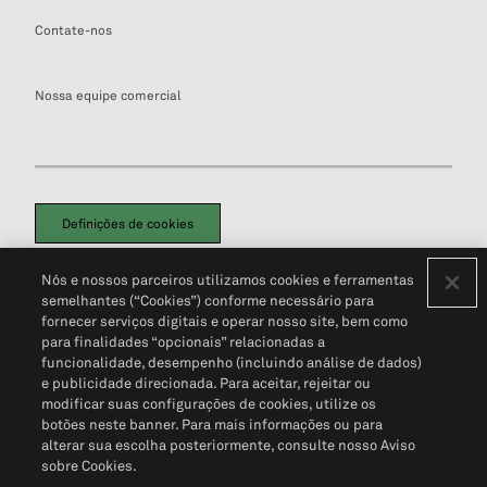
Contate-nos
Nossa equipe comercial
Definições de cookies
Disclaimers Legais
Termos de Uso
Aviso de Cookies
Nós e nossos parceiros utilizamos cookies e ferramentas
Política de Privacidade
Portal de privacidade do cliente (em inglês)
semelhantes (“Cookies”) conforme necessário para
Não Venda Minhas Informações Pessoais
© 2026 S&P Global
fornecer serviços digitais e operar nosso site, bem como
para finalidades “opcionais” relacionadas a
funcionalidade, desempenho (incluindo análise de dados)
e publicidade direcionada. Para aceitar, rejeitar ou
modificar suas configurações de cookies, utilize os
botões neste banner. Para mais informações ou para
alterar sua escolha posteriormente, consulte nosso Aviso
sobre Cookies.