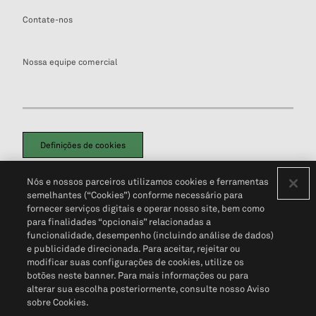
Contate-nos
Nossa equipe comercial
Definições de cookies
Disclaimers Legais
Termos de Uso
Aviso de Cookies
Nós e nossos parceiros utilizamos cookies e ferramentas
Política de Privacidade
Portal de privacidade do cliente (em inglês)
semelhantes (“Cookies”) conforme necessário para
Não Venda Minhas Informações Pessoais
© 2026 S&P Global
fornecer serviços digitais e operar nosso site, bem como
para finalidades “opcionais” relacionadas a
funcionalidade, desempenho (incluindo análise de dados)
e publicidade direcionada. Para aceitar, rejeitar ou
modificar suas configurações de cookies, utilize os
botões neste banner. Para mais informações ou para
alterar sua escolha posteriormente, consulte nosso Aviso
sobre Cookies.